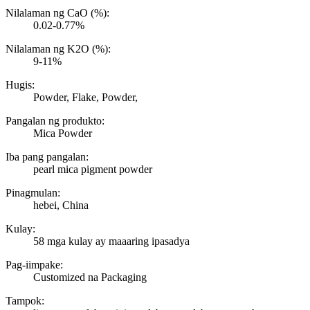
Nilalaman ng CaO (%):
0.02-0.77%
Nilalaman ng K2O (%):
9-11%
Hugis:
Powder, Flake, Powder,
Pangalan ng produkto:
Mica Powder
Iba pang pangalan:
pearl mica pigment powder
Pinagmulan:
hebei, China
Kulay:
58 mga kulay ay maaaring ipasadya
Pag-iimpake:
Customized na Packaging
Tampok: