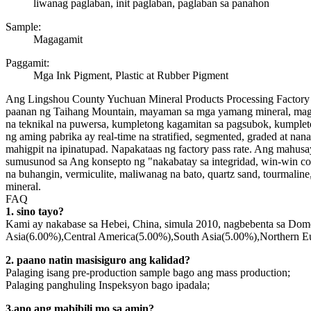
liwanag paglaban, init paglaban, paglaban sa panahon
Sample:
Magagamit
Paggamit:
Mga Ink Pigment, Plastic at Rubber Pigment
Ang Lingshou County Yuchuan Mineral Products Processing Factory 
paanan ng Taihang Mountain, mayaman sa mga yamang mineral, maginh
na teknikal na puwersa, kumpletong kagamitan sa pagsubok, kumplet
ng aming pabrika ay real-time na stratified, segmented, graded at n
mahigpit na ipinatupad. Napakataas ng factory pass rate. Ang mahusa
sumusunod sa Ang konsepto ng "nakabatay sa integridad, win-win c
na buhangin, vermiculite, maliwanag na bato, quartz sand, tourmaline
mineral.
FAQ
1. sino tayo?
Kami ay nakabase sa Hebei, China, simula 2010, nagbebenta sa Do
Asia(6.00%),Central America(5.00%),South Asia(5.00%),Northern E
2. paano natin masisiguro ang kalidad?
Palaging isang pre-production sample bago ang mass production;
Palaging panghuling Inspeksyon bago ipadala;
3.ano ang mabibili mo sa amin?