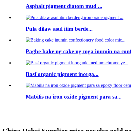
Asphalt pigment diatom mud ...
Pula dilaw asul itim berde...
Pagbe-bake ng cake ng mga inumin na confe
Basf organic pigment inorga...
Mabilis na iron oxide pigment para sa...
China Hebei Supplier mica powder gold na