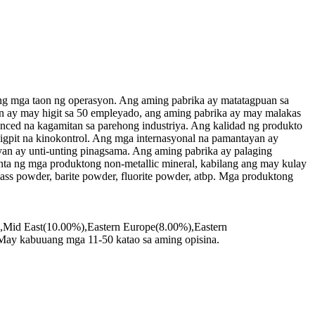
ng mga taon ng operasyon. Ang aming pabrika ay matatagpuan sa
n ay may higit sa 50 empleyado, ang aming pabrika ay may malakas
nced na kagamitan sa parehong industriya. Ang kalidad ng produkto
higpit na kinokontrol. Ang mga internasyonal na pamantayan ay
ayan ay unti-unting pinagsama. Ang aming pabrika ay palaging
ta ng mga produktong non-metallic mineral, kabilang ang may kulay
lass powder, barite powder, fluorite powder, atbp. Mga produktong
,Mid East(10.00%),Eastern Europe(8.00%),Eastern
ay kabuuang mga 11-50 katao sa aming opisina.