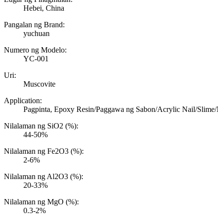
Hebei, China
Pangalan ng Brand:
yuchuan
Numero ng Modelo:
YC-001
Uri:
Muscovite
Application:
Pagpinta, Epoxy Resin/Paggawa ng Sabon/Acrylic Nail/Slime
Nilalaman ng SiO2 (%):
44-50%
Nilalaman ng Fe2O3 (%):
2-6%
Nilalaman ng Al2O3 (%):
20-33%
Nilalaman ng MgO (%):
0.3-2%