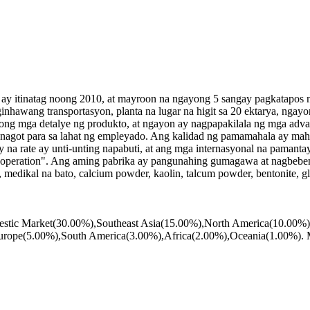
ay itinatag noong 2010, at mayroon na ngayong 5 sangay pagkatapos 
awang transportasyon, planta na lugar na higit sa 20 ektarya, ngayo
ong mga detalye ng produkto, at ngayon ay nagpapakilala ng mga adva
ananagot para sa lahat ng empleyado. Ang kalidad ng pamamahala ay ma
y na rate ay unti-unting napabuti, at ang mga internasyonal na pamant
ooperation". Ang aming pabrika ay pangunahing gumagawa at nagbeben
, medikal na bato, calcium powder, kaolin, talcum powder, bentonite, g
mestic Market(30.00%),Southeast Asia(15.00%),North America(10.00%)
urope(5.00%),South America(3.00%),Africa(2.00%),Oceania(1.00%). M