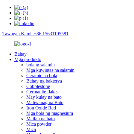
Tawagan Kami: +86 15631195581
Bahay
Mga produkto
bolang salamin
Mga kuwintas na salamin
Ceramic na bola
Bahay ng bakterya
Cobblestone
Germanite flakes
May kulay na bato
Maliwanag na Bato
Iron Oxide Red
Mga bola ng magnesium
Maifan na bato
Mica powder
Mica