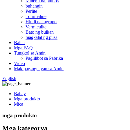
Mineral na pulbos
buhangin
Perlite
Tourmaline
Hindi nakagrupo
Vermiculite
Bato ng bulkan
magkalat ng pusa
Balita
Mga FAQ
Tungkol sa Amin
Paglilibot sa Pabrika
Video
Makipag-ugnayan sa Amin
English
Bahay
Mga produkto
Mica
mga produkto
Mga kategorya