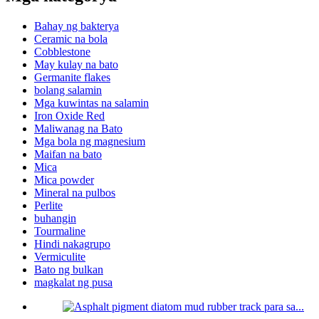
Bahay ng bakterya
Ceramic na bola
Cobblestone
May kulay na bato
Germanite flakes
bolang salamin
Mga kuwintas na salamin
Iron Oxide Red
Maliwanag na Bato
Mga bola ng magnesium
Maifan na bato
Mica
Mica powder
Mineral na pulbos
Perlite
buhangin
Tourmaline
Hindi nakagrupo
Vermiculite
Bato ng bulkan
magkalat ng pusa