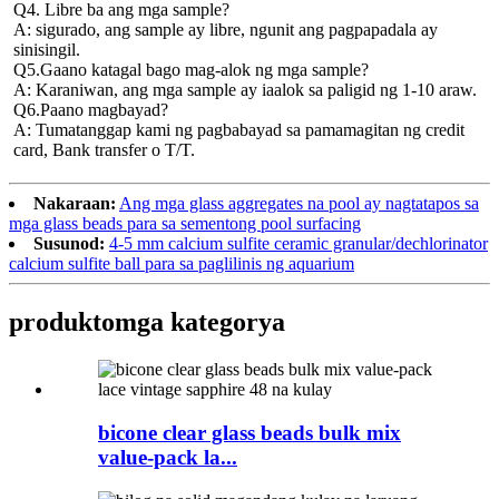
Q4. Libre ba ang mga sample?
A: sigurado, ang sample ay libre, ngunit ang pagpapadala ay 
sinisingil.
Q5.Gaano katagal bago mag-alok ng mga sample?
A: Karaniwan, ang mga sample ay iaalok sa paligid ng 1-10 araw.
Q6.Paano magbayad?
A: Tumatanggap kami ng pagbabayad sa pamamagitan ng credit 
card, Bank transfer o T/T.
Nakaraan:
Ang mga glass aggregates na pool ay nagtatapos sa
mga glass beads para sa sementong pool surfacing
Susunod:
4-5 mm calcium sulfite ceramic granular/dechlorinator
calcium sulfite ball para sa paglilinis ng aquarium
produkto
mga kategorya
bicone clear glass beads bulk mix
value-pack la...