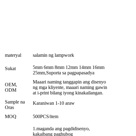
materyal
salamin ng lampwork
5mm 6mm 8mm 12mm 14mm 16mm
Sukat
25mm,Suporta sa pagpapasadya
Maaari naming tanggapin ang disenyo
OEM,
ng mga kliyente, maaari naming gawin
ODM
at i-print bilang iyong kinakailangan.
Sample na
Karaniwan 1-10 araw
Oras
MOQ
500PCS/item
1.maganda ang pagdidisenyo,
kakaibang paghubog