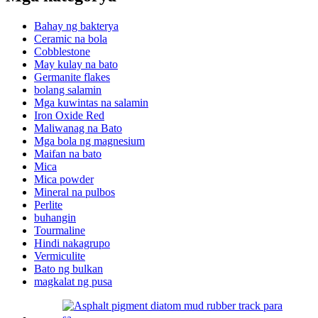
Bahay ng bakterya
Ceramic na bola
Cobblestone
May kulay na bato
Germanite flakes
bolang salamin
Mga kuwintas na salamin
Iron Oxide Red
Maliwanag na Bato
Mga bola ng magnesium
Maifan na bato
Mica
Mica powder
Mineral na pulbos
Perlite
buhangin
Tourmaline
Hindi nakagrupo
Vermiculite
Bato ng bulkan
magkalat ng pusa