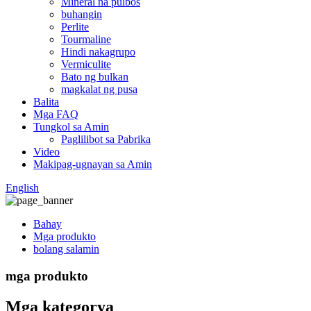
Mineral na pulbos
buhangin
Perlite
Tourmaline
Hindi nakagrupo
Vermiculite
Bato ng bulkan
magkalat ng pusa
Balita
Mga FAQ
Tungkol sa Amin
Paglilibot sa Pabrika
Video
Makipag-ugnayan sa Amin
English
Bahay
Mga produkto
bolang salamin
mga produkto
Mga kategorya