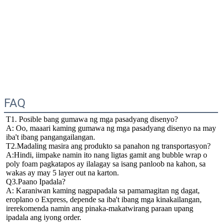
FAQ
T1. Posible bang gumawa ng mga pasadyang disenyo?
A: Oo, maaari kaming gumawa ng mga pasadyang disenyo na may 
iba't ibang pangangailangan.
T2.Madaling masira ang produkto sa panahon ng transportasyon?
A:Hindi, iimpake namin ito nang ligtas gamit ang bubble wrap o 
poly foam pagkatapos ay ilalagay sa isang panloob na kahon, sa 
wakas ay may 5 layer out na karton.
Q3.Paano Ipadala?
A: Karaniwan kaming nagpapadala sa pamamagitan ng dagat, 
eroplano o Express, depende sa iba't ibang mga kinakailangan, 
irerekomenda namin ang pinaka-makatwirang paraan upang 
ipadala ang iyong order.