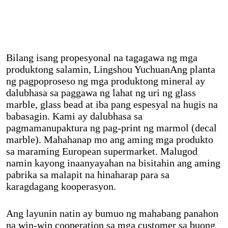
Bilang isang propesyonal na tagagawa ng mga 
produktong salamin, Lingshou Yuchuan
Ang planta 
ng pagpoproseso ng mga produktong mineral ay 
dalubhasa sa paggawa ng lahat ng uri ng glass 
marble, glass bead at iba pang espesyal na hugis na 
babasagin. Kami ay dalubhasa sa 
pagmamanupaktura ng pag-print ng marmol (decal 
marble). Mahahanap mo ang aming mga produkto 
sa maraming European supermarket. Malugod 
namin kayong inaanyayahan na bisitahin ang aming 
pabrika sa malapit na hinaharap para sa 
karagdagang kooperasyon.
Ang layunin natin ay bumuo ng mahabang panahon 
na win-win cooperation sa mga customer sa buong 