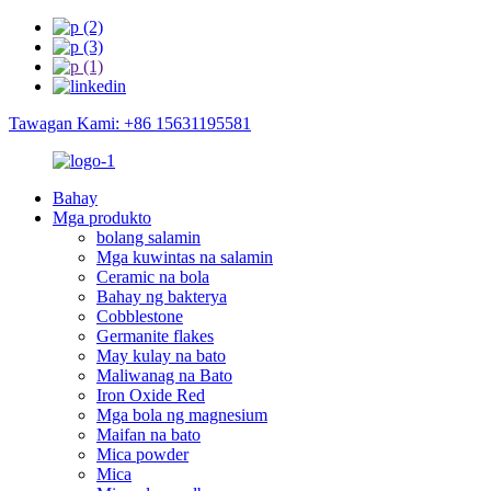
Tawagan Kami: +86 15631195581
Bahay
Mga produkto
bolang salamin
Mga kuwintas na salamin
Ceramic na bola
Bahay ng bakterya
Cobblestone
Germanite flakes
May kulay na bato
Maliwanag na Bato
Iron Oxide Red
Mga bola ng magnesium
Maifan na bato
Mica powder
Mica